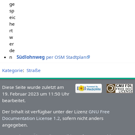
ge
sp
eic
he
rt
w
er
de
n
Südlohnweg
per OSM Stadtplan
Kategorie
:
Straße
Diese Seite wurde zuletzt am
19. Februar 2023 um 11:50 Uhr
bearbeitet.
Der Inhalt ist verfügbar unter der Lizenz
GNU Free
Documentation License 1.2
, sofern nicht anders
angegeben.