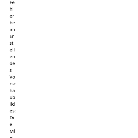
Fe
hl
er
be
im
Er
st
ell
en
de
s
Vo
rsc
ha
ub
ild
es:
Di
e
Mi
ni