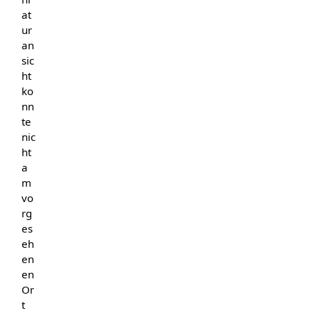
at
ur
an
sic
ht
ko
nn
te
nic
ht
a
m
vo
rg
es
eh
en
en
Or
t