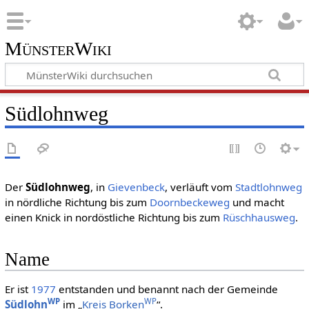
MünsterWiki
Südlohnweg
Der
Südlohnweg
, in
Gievenbeck
, verläuft vom
Stadtlohnweg
in nördliche Richtung bis zum
Doornbeckeweg
und macht
einen Knick in nordöstliche Richtung bis zum
Rüschhausweg
.
Name
Er ist
1977
entstanden und benannt nach der Gemeinde
WP
WP
Südlohn
im „
Kreis Borken
“.