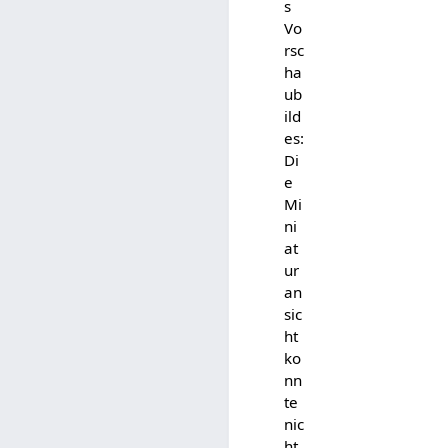
s
Vo
rsc
ha
ub
ild
es:
Di
e
Mi
ni
at
ur
an
sic
ht
ko
nn
te
nic
ht