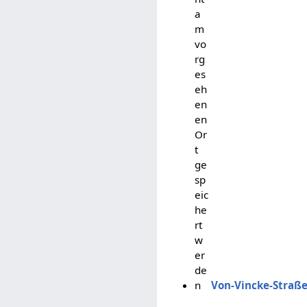
a
m
vo
rg
es
eh
en
en
Or
t
ge
sp
eic
he
rt
w
er
de
n
Von-Vincke-Straß