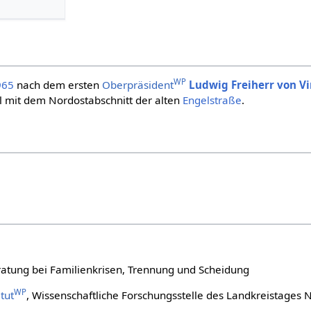
WP
965
nach dem ersten
Oberpräsident
Ludwig Freiherr von V
il mit dem Nordostabschnitt der alten
Engelstraße
.
ratung bei Familienkrisen, Trennung und Scheidung
WP
tut
, Wissenschaftliche Forschungsstelle des Landkreistages 