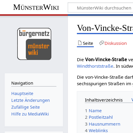
MünsterWiki
Von-Vincke-Str
Seite
Diskussion
Die
Von-Vincke-Straße
ve
Windthorststraße
. In südw
Die von-Vincke-Straße dar
Navigation
sechsspurigen Straßen im 
Hauptseite
Inhaltsverzeichnis
Letzte Änderungen
Zufällige Seite
1
Name
Hilfe zu MediaWiki
2
Postleitzahl
3
Hausnummern
4
Weblinks