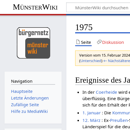
MünsterWiki
1975
Seite
Diskussion
Version vom 15. Februar 2024
(
Unterschied
)
← Nächstältere
Ereignisse des J
Navigation
Hauptseite
In der
Coerheide
wird 
Letzte Änderungen
überflüssig. Eine Bürg
Zufällige Seite
sich für den Erhält der
Hilfe zu MediaWiki
1. Januar
: Die
Kommun
12. März
: Ex-
Preußen
-
Länderspiel für die de