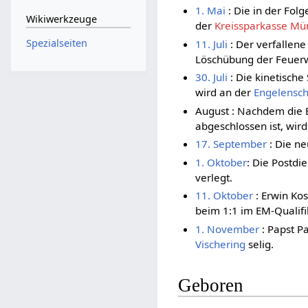
1. Mai
: Die in der Fol
Wikiwerkzeuge
der
Kreissparkasse Mü
Spezialseiten
11. Juli
: Der verfallene
Löschübung der Feuerw
30. Juli
: Die kinetische
wird an der
Engelensc
August : Nachdem die 
abgeschlossen ist, wir
17. September
: Die n
1. Oktober
: Die Postdi
verlegt.
11. Oktober
: Erwin Kos
beim 1:1 im EM-Qualifi
1. November
: Papst P
Vischering
selig.
Geboren