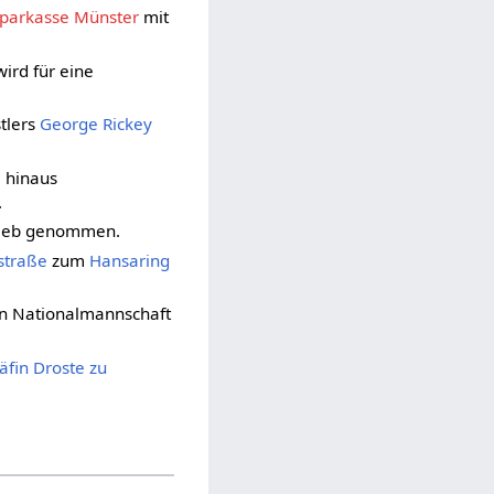
sparkasse Münster
mit
ird für eine
tlers
George Rickey
e
hinaus
.
rieb genommen.
straße
zum
Hansaring
hen Nationalmannschaft
äfin Droste zu