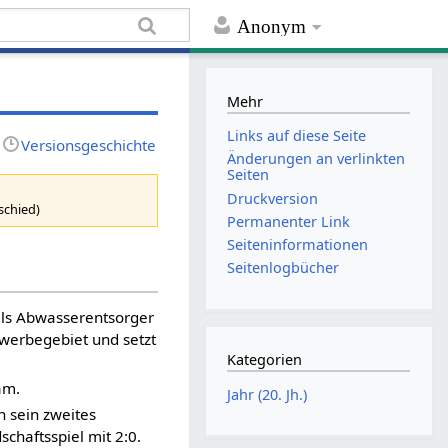
Anonym
Mehr
Links auf diese Seite
Versionsgeschichte
Änderungen an verlinkten
Seiten
Druckversion
schied)
Permanenter Link
Seiten­informationen
Seitenlogbücher
ls Abwasserentsorger
ewerbegebiet und setzt
Kategorien
am.
Jahr (20. Jh.)
 sein zweites
chaftsspiel mit 2:0.