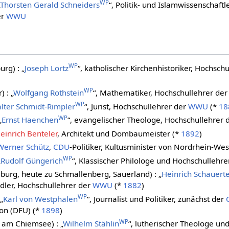
WP
Thorsten Gerald Schneiders
“, Politik- und Islamwissenschaftl
er
WWU
WP
rg) : „
Joseph Lortz
“, katholischer Kirchenhistoriker, Hochsch
WP
 : „
Wolfgang Rothstein
“, Mathematiker, Hochschullehrer de
WP
lter Schmidt-Rimpler
“, Jurist, Hochschullehrer der
WWU
(*
18
WP
„
Ernst Haenchen
“, evangelischer Theologe, Hochschullehrer 
einrich Benteler
, Architekt und Dombaumeister (*
1892
)
Werner Schütz
,
CDU
-Politiker, Kultusminister von Nordrhein-Wes
WP
„
Rudolf Güngerich
“, Klassischer Philologe und Hochschullehre
burg, heute zu Schmallenberg, Sauerland) : „
Heinrich Schauert
dler, Hochschullehrer der
WWU
(*
1882
)
WP
„
Karl von Westphalen
“, Journalist und Politiker, zunächst der
on (DFU) (*
1898
)
WP
n am Chiemsee) : „
Wilhelm Stählin
“, lutherischer Theologe und