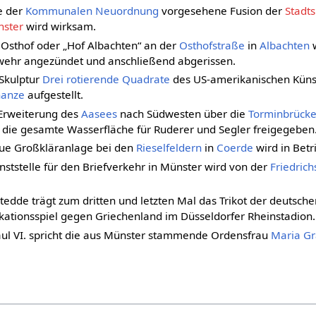
ge der
Kommunalen Neuordnung
vorgesehene Fusion der
Stadt
nster
wird wirksam.
 Osthof oder „Hof Albachten“ an der
Osthofstraße
in
Albachten
w
ehr angezündet und anschließend abgerissen.
 Skulptur
Drei rotierende Quadrate
des US-amerikanischen Küns
hanze
aufgestellt.
Erweiterung des
Aasees
nach Südwesten über die
Torminbrück
d die gesamte Wasserfläche für Ruderer und Segler freigegeben
eue Großkläranlage bei den
Rieselfeldern
in
Coerde
wird in Bet
enststelle für den Briefverkehr in Münster wird von der
Friedrich
tedde trägt zum dritten und letzten Mal das Trikot der deutsc
kationsspiel gegen Griechenland im Düsseldorfer Rheinstadion.
aul VI. spricht die aus Münster stammende Ordensfrau
Maria Gr