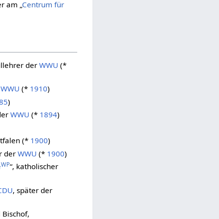
er am „
Centrum für
ullehrer der
WWU
(*
r
WWU
(*
1910
)
85
)
der
WWU
(*
1894
)
tfalen (*
1900
)
r der
WWU
(*
1900
)
WP
e
“, katholischer
CDU
, später der
 Bischof,