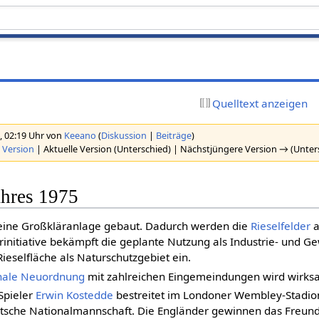
Quelltext anzeigen
, 02:19 Uhr von
Keeano
(
Diskussion
|
Beiträge
)
 Version
| Aktuelle Version (Unterschied) | Nächstjüngere Version → (Unter
ahres 1975
eine Großkläranlage gebaut. Dadurch werden die
Rieselfelder
a
erinitiative bekämpft die geplante Nutzung als Industrie- und G
 Rieselfläche als Naturschutzgebiet ein.
ale Neuordnung
mit zahlreichen Eingemeindungen wird wirks
Spieler
Erwin Kostedde
bestreitet im Londoner Wembley-Stadion
utsche Nationalmannschaft. Die Engländer gewinnen das Freunds