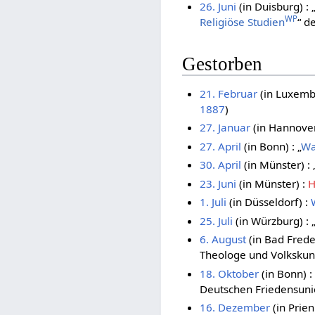
26. Juni
(in Duisburg) : „
WP
Religiöse Studien
“ d
Gestorben
21. Februar
(in Luxembu
1887
)
27. Januar
(in Hannover)
27. April
(in Bonn) : „
Wa
30. April
(in Münster) : 
23. Juni
(in Münster) :
H
1. Juli
(in Düsseldorf) :
25. Juli
(in Würzburg) : 
6. August
(in Bad Frede
Theologe und Volkskun
18. Oktober
(in Bonn) : 
Deutschen Friedensuni
16. Dezember
(in Prie