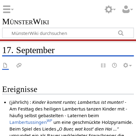
MünsterWiki
17. September
Ereignisse
(jährlich) :
Kinder kommt runter, Lambertus ist munter!
-
Am Festtag des heiligen Lambertus tanzen Kinder mit -
häufig selbst gebastelten - Laternen beim
WP
Lambertussingen
um eine geschmückte Holzpyramide.
Beim Spiel des Liedes
„O Buer, wat kost’ dien Hai ...“
umrundet ein als Bauer verkleideter Erwachsener die