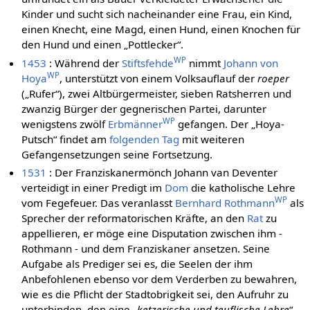
Kinder und sucht sich nacheinander eine Frau, ein Kind,
einen Knecht, eine Magd, einen Hund, einen Knochen für
den Hund und einen „Pottlecker“.
WP
1453
: Während der
Stiftsfehde
nimmt
Johann von
WP
Hoya
, unterstützt von einem Volksauflauf der
roeper
(„Rufer“), zwei Altbürgermeister, sieben Ratsherren und
zwanzig Bürger der gegnerischen Partei, darunter
WP
wenigstens zwölf
Erbmänner
gefangen. Der „Hoya-
Putsch“ findet am
folgenden Tag
mit weiteren
Gefangensetzungen seine Fortsetzung.
1531
: Der Franziskanermönch Johann van Deventer
verteidigt in einer Predigt im
Dom
die katholische Lehre
WP
vom Fegefeuer. Das veranlasst
Bernhard Rothmann
als
Sprecher der reformatorischen Kräfte, an den
Rat
zu
appellieren, er möge eine Disputation zwischen ihm -
Rothmann - und dem Franziskaner ansetzen. Seine
Aufgabe als Prediger sei es, die Seelen der ihm
Anbefohlenen ebenso vor dem Verderben zu bewahren,
wie es die Pflicht der Stadtobrigkeit sei, den Aufruhr zu
unterbinden, den eine „
ketzerische und teuflische Lehre
“