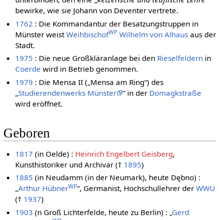
bewirke, wie sie Johann von Deventer vertrete.
1762
: Die Kommandantur der Besatzungstruppen in
WP
Münster weist
Weihbischof
Wilhelm von Alhaus
aus der
Stadt.
1975
: Die neue Großkläranlage bei den
Rieselfeldern
in
Coerde
wird in Betrieb genommen.
1979
: Die Mensa II („Mensa am Ring“) des
„
Studierendenwerks Münster
“ in der
Domagkstraße
wird eröffnet.
Geboren
1817
(in Oelde) :
Heinrich Engelbert Geisberg
,
Kunsthistoriker und Archivar (†
1895
)
1885
(in Neudamm (in der Neumark), heute Dębno) :
WP
„
Arthur Hübner
“, Germanist, Hochschullehrer der
WWU
(†
1937
)
1903
(n Groß Lichterfelde, heute zu Berlin) : „
Gerd