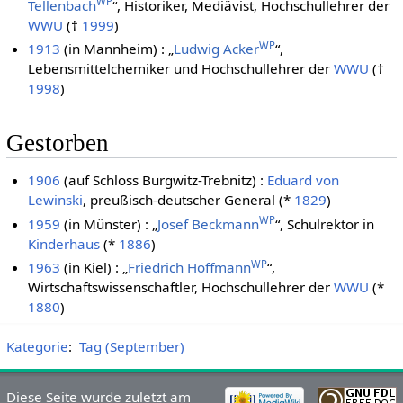
WP
Tellenbach
“, Historiker, Mediävist, Hochschullehrer der
WWU
(†
1999
)
WP
1913
(in Mannheim) : „
Ludwig Acker
“,
Lebensmittelchemiker und Hochschullehrer der
WWU
(†
1998
)
Gestorben
1906
(auf Schloss Burgwitz-Trebnitz) :
Eduard von
Lewinski
, preußisch-deutscher General (*
1829
)
WP
1959
(in Münster) : „
Josef Beckmann
“, Schulrektor in
Kinderhaus
(*
1886
)
WP
1963
(in Kiel) : „
Friedrich Hoffmann
“,
Wirtschaftswissenschaftler, Hochschullehrer der
WWU
(*
1880
)
Kategorie
:
Tag (September)
Diese Seite wurde zuletzt am