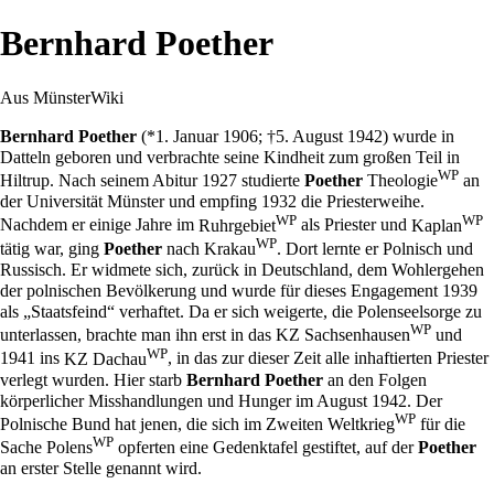
Bernhard Poether
Aus MünsterWiki
Bernhard Poether
(*
1. Januar
1906
; †
5. August
1942
) wurde in
Datteln geboren und verbrachte seine Kindheit zum großen Teil in
WP
Hiltrup
. Nach seinem Abitur
1927
studierte
Poether
Theologie
an
der
Universität Münster
und empfing
1932
die Priesterweihe.
WP
WP
Nachdem er einige Jahre im
Ruhrgebiet
als Priester und
Kaplan
WP
tätig war, ging
Poether
nach
Krakau
. Dort lernte er Polnisch und
Russisch. Er widmete sich, zurück in Deutschland, dem Wohlergehen
der polnischen Bevölkerung und wurde für dieses Engagement
1939
als „Staatsfeind“ verhaftet. Da er sich weigerte, die Polenseelsorge zu
WP
unterlassen, brachte man ihn erst in das
KZ Sachsenhausen
und
WP
1941
ins
KZ Dachau
, in das zur dieser Zeit alle inhaftierten Priester
verlegt wurden. Hier starb
Bernhard Poether
an den Folgen
körperlicher Misshandlungen und Hunger im August
1942
. Der
WP
Polnische Bund hat jenen, die sich im
Zweiten Weltkrieg
für die
WP
Sache
Polens
opferten eine Gedenktafel gestiftet, auf der
Poether
an erster Stelle genannt wird.