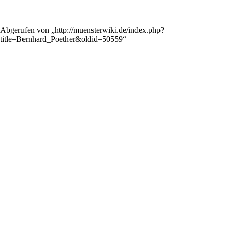
Abgerufen von „
http://muensterwiki.de/index.php?
title=Bernhard_Poether&oldid=50559
“