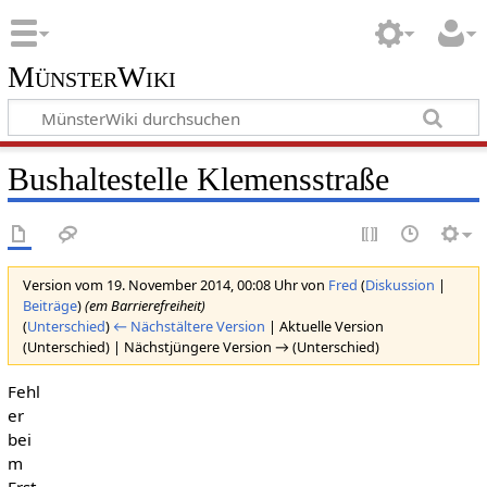
MünsterWiki
Bushaltestelle Klemensstraße
Version vom 19. November 2014, 00:08 Uhr von
Fred
(
Diskussion
|
Beiträge
)
(em Barrierefreiheit)
(
Unterschied
)
← Nächstältere Version
| Aktuelle Version
(Unterschied) | Nächstjüngere Version → (Unterschied)
Fehl
er
bei
m
Erst