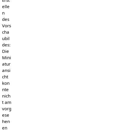
elle
n
des
Vors
cha
ubil
des:
Die
Mini
atur
ansi
cht
kon
nte
nich
t am
vorg
ese
hen
en