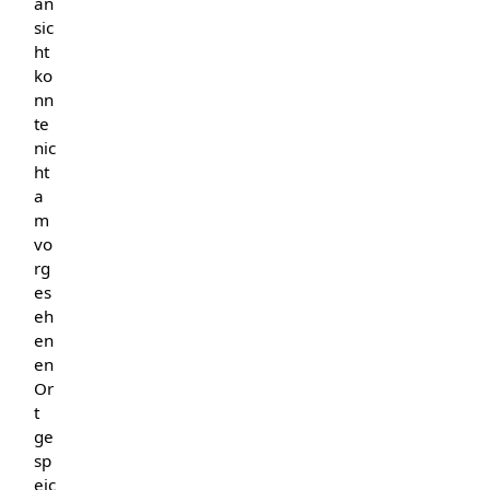
an
sic
ht
ko
nn
te
nic
ht
a
m
vo
rg
es
eh
en
en
Or
t
ge
sp
eic