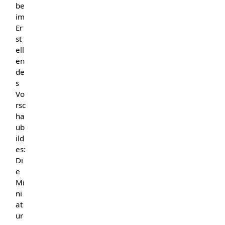
be
im
Er
st
ell
en
de
s
Vo
rsc
ha
ub
ild
es:
Di
e
Mi
ni
at
ur