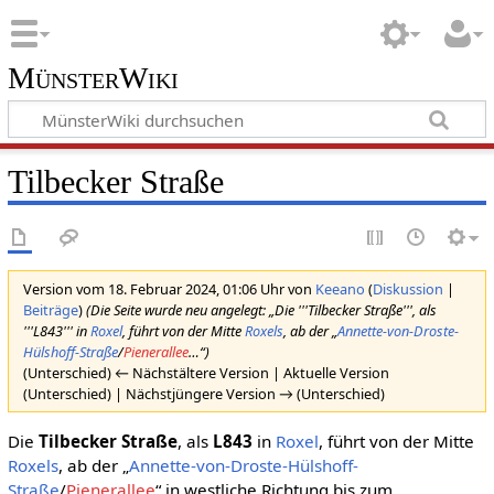
MünsterWiki
Tilbecker Straße
Version vom 18. Februar 2024, 01:06 Uhr von
Keeano
(
Diskussion
|
Beiträge
)
(Die Seite wurde neu angelegt: „Die '''Tilbecker Straße''', als
'''L843''' in
Roxel
, führt von der Mitte
Roxels
, ab der „
Annette-von-Droste-
Hülshoff-Straße
/
Pienerallee
…“)
(Unterschied) ← Nächstältere Version | Aktuelle Version
(Unterschied) | Nächstjüngere Version → (Unterschied)
Die
Tilbecker Straße
, als
L843
in
Roxel
, führt von der Mitte
Roxels
, ab der „
Annette-von-Droste-Hülshoff-
Straße
/
Pienerallee
“ in westliche Richtung bis zum