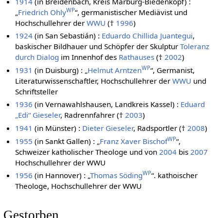
1914
(in Breidenbach, Kreis Marburg-Biedenkopf) :
WP
„
Friedrich Ohly
“, germanistischer Mediävist und
Hochschullehrer der
WWU
(†
1996
)
1924
(in San Sebastián) :
Eduardo Chillida Juantegui
,
baskischer Bildhauer und Schöpfer der Skulptur
Toleranz
durch Dialog
im Innenhof des
Rathauses
(†
2002
)
WP
1931
(in Duisburg) : „
Helmut Arntzen
“, Germanist,
Literaturwissenschaftler, Hochschullehrer der
WWU
und
Schriftsteller
1936
(in Vernawahlshausen, Landkreis Kassel) :
Eduard
„Edi“ Gieseler
, Radrennfahrer (†
2003
)
1941
(in Münster) :
Dieter Gieseler
, Radsportler (†
2008
)
WP
1955
(in Sankt Gallen) : „
Franz Xaver Bischof
“,
Schweizer katholischer Theologe und von
2004
bis
2007
Hochschullehrer der WWU
WP
1956
(in Hannover) : „
Thomas Söding
“. kathoischer
Theologe, Hochschullehrer der WWU
Gestorben