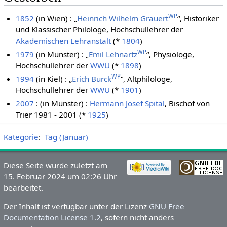
WP
1852
(in Wien) : „
Heinrich Wilhelm Grauert
“, Historiker
und Klassischer Philologe, Hochschullehrer der
Akademischen Lehranstalt
(*
1804
)
WP
1979
(in Münster) : „
Emil Lehnartz
“, Physiologe,
Hochschullehrer der
WWU
(*
1898
)
WP
1994
(in Kiel) : „
Erich Burck
“, Altphilologe,
Hochschullehrer der
WWU
(*
1901
)
2007
: (in Münster) :
Hermann Josef Spital
, Bischof von
Trier 1981 - 2001 (*
1925
)
Kategorie
:
Tag (Januar)
Diese Seite wurde zuletzt am
15. Februar 2024 um 02:26 Uhr
bearbeitet.
Der Inhalt ist verfügbar unter der Lizenz
GNU Free
Documentation License 1.2
, sofern nicht anders