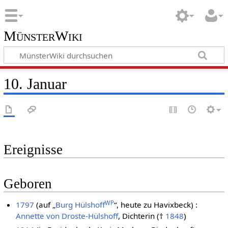
MünsterWiki
10. Januar
Ereignisse
Geboren
WP
1797
(auf „
Burg Hülshoff
“, heute zu Havixbeck) :
Annette von Droste-Hülshoff
, Dichterin (†
1848
)