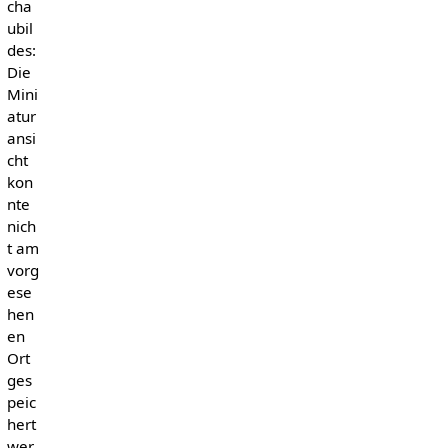
cha
ubil
des:
Die
Mini
atur
ansi
cht
kon
nte
nich
t am
vorg
ese
hen
en
Ort
ges
peic
hert
wer