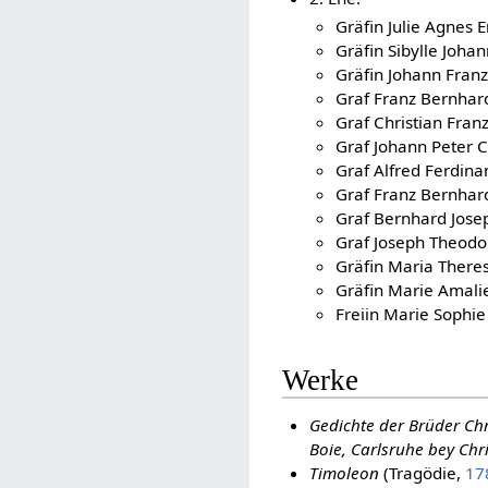
Gräfin Julie Agnes 
Gräfin Sibylle Joha
Gräfin Johann Franz
Graf Franz Bernhar
Graf Christian Franz
Graf Johann Peter C
Graf Alfred Ferdina
Graf Franz Bernhard
Graf Bernhard Josep
Graf Joseph Theodor
Gräfin Maria There
Gräfin Marie Amali
Freiin Marie Sophie
Werke
Gedichte der Brüder Chr
Boie, Carlsruhe bey Chr
Timoleon
(Tragödie,
17