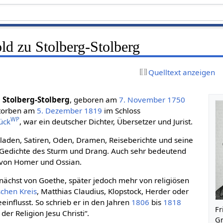
ld zu Stolberg-Stolberg
Quelltext anzeigen
u Stolberg-Stolberg
, geboren am
7. November
1750
storben am
5. Dezember
1819
im Schloss
WP
ück
, war ein deutscher Dichter, Übersetzer und Jurist.
aden, Satiren, Oden, Dramen, Reiseberichte und seine
 Gedichte des Sturm und Drang. Auch sehr bedeutend
 von Homer und Ossian.
nächst von Goethe, später jedoch mehr von religiösen
chen Kreis
, Matthias Claudius, Klopstock, Herder oder
eeinflusst. So schrieb er in den Jahren
1806
bis
1818
Fr
er Religion Jesu Christi“.
Gr