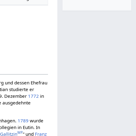
erg und dessen Ehefrau
ian studierte er
 19. Dezember
1772
in
e ausgedehnte
enhagen.
1789
wurde
llegien in Eutin. In
WP
Gallitzin
“ und
Franz