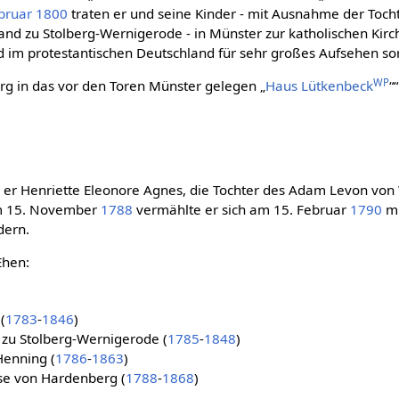
bruar
1800
traten er und seine Kinder - mit Ausnahme der Toch
nd zu Stolberg-Wernigerode - in Münster zur katholischen Kirc
d im protestantischen Deutschland für sehr großes Aufsehen so
WP
rg in das vor den Toren Münster gelegen „
Haus Lütkenbeck
“
 er Henriette Eleonore Agnes, die Tochter des Adam Levon von
am 15. November
1788
vermählte er sich am 15. Februar
1790
mi
dern.
Ehen:
(
1783
-
1846
)
 zu Stolberg-Wernigerode (
1785
-
1848
)
Henning (
1786
-
1863
)
ise von Hardenberg (
1788
-
1868
)