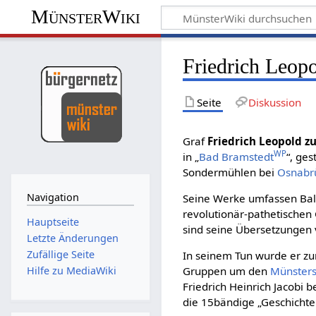
MünsterWiki
Friedrich Leopo
Seite
Diskussion
Graf
Friedrich Leopold z
WP
in „
Bad Bramstedt
“, ge
Sondermühlen bei
Osnabr
Navigation
Seine Werke umfassen Ball
revolutionär-pathetischen
Hauptseite
sind seine Übersetzungen
Letzte Änderungen
Zufällige Seite
In seinem Tun wurde er zu
Gruppen um den
Münsters
Hilfe zu MediaWiki
Friedrich Heinrich Jacobi b
die 15bändige „Geschichte d