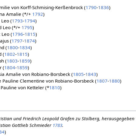
Emilie von Korff-Schmising-Kerßenbrock (
1790
-
1836
)
nna Amalie (*/+
1792
)
 Leo (
1793
-
1794
)
d Leo (*/+
1795
)
 Leo (
1796
-
1815
)
ajus (
1797
-
1874
)
nd (
1800
-
1834
)
 (
1802
-
1815
)
h (
1803
-
1859
)
 (
1804
-
1859
)
sia Amalie von Robiano-Borsbeck (
1805
-
1843
)
e Pauline Clementine von Robiano-Borsbeck (
1807
-
1880
)
 Pauline von Ketteler (*
1810
)
istian und Friedrich Leopold Grafen zu Stolberg, herausgegeben 
istian Gottlieb Schmieder
1783
.
84
)