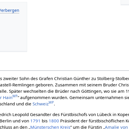
ls zweiter Sohn des Grafen Christian Günther zu Stolberg-Stolb
 Castell-Remlingen geboren. Zusammen mit seinem Bruder Christ
alle. Später wechselten die Brüder nach Göttingen, wo sie am
WP
r Hain
“ aufgenommen wurden. Gemeinsam unternahmen si
WP
tschland und die
Schweiz
.
edrich Leopold Gesandter des Fürstbischofs von Lübeck in Kop
 Berlin und von
1791
bis
1800
Präsident der fürstbischöflichen Ko
chluss an den „
Münsterschen Kreis
“ um die Fürstin „
Amalie von 