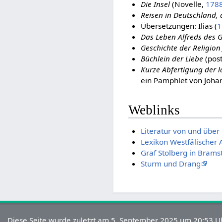
Die Insel
(Novelle,
178
Reisen in Deutschland, d
Übersetzungen: Ilias (
1
Das Leben Alfreds des 
Geschichte der Religion 
Büchlein der Liebe
(pos
Kurze Abfertigung der 
ein Pamphlet von Joha
Weblinks
Literatur von und über 
Lexikon Westfälischer
Graf Stolberg in Brams
Sturm und Drang
Diese Seite wurde zuletzt am 5. September 2025 um 20:53 Uh