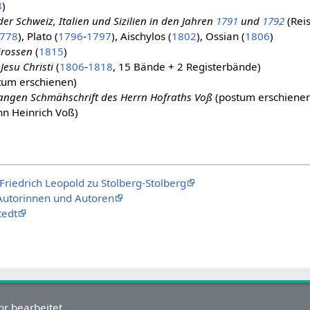
8
)
er Schweiz, Italien und Sizilien in den Jahren
1791
und
1792
(Reis
778
), Plato (
1796
-
1797
), Aischylos (
1802
), Ossian (
1806
)
Grossen
(
1815
)
Jesu Christi
(
1806
-
1818
, 15 Bände + 2 Registerbände)
tum erschienen)
langen Schmähschrift des Herrn Hofraths Voß
(postum erschienen
nn Heinrich Voß)
Friedrich Leopold zu Stolberg-Stolberg
 Autorinnen und Autoren
tedt
r bearbeitet.