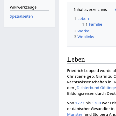
Wikiwerkzeuge
Inhaltsverzeichnis
Spezialseiten
1
Leben
1.1
Familie
2
Werke
3
Weblinks
Leben
Friedrich Leopold wurde a
Christiane geb. Gräfin zu
Rechtswissenschaften in H
den „
Dichterbund Göttinge
Bildungsreisen durch Deu
Von
1777
bis
1780
war Fri
er dänischer Gesandter in
Münster
fand Stolberg Ans