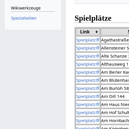
Wikiwerkzeuge
Spielplätze
Spezialseiten
Link
Spielplatz
Agathastraße
Spielplatz
Allensteiner 
Spielplatz
Alte Schanze
Spielplatz
Althausweg 
Spielplatz
Am Berler K
Spielplatz
Am Blütenhai
Spielplatz
Am Burloh 5
Spielplatz
Am Dill 144
Spielplatz
Am Haus Nie
Spielplatz
Am Hof Schu
Spielplatz
Am Hornbach
Spielplatz
Am Kämpken