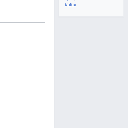
Kultur