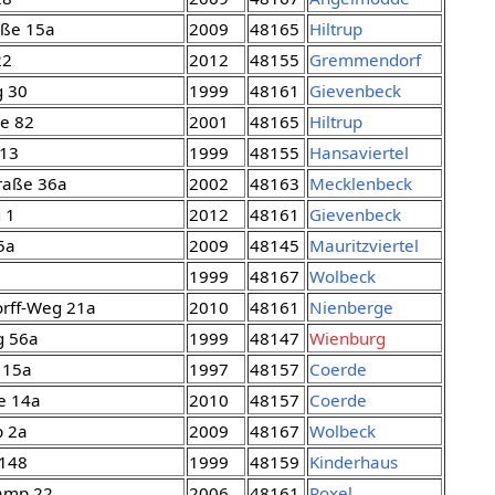
aße 15a
2009
48165
Hiltrup
22
2012
48155
Gremmendorf
g 30
1999
48161
Gievenbeck
ße 82
2001
48165
Hiltrup
 13
1999
48155
Hansaviertel
raße 36a
2002
48163
Mecklenbeck
 1
2012
48161
Gievenbeck
5a
2009
48145
Mauritzviertel
1999
48167
Wolbeck
rff-Weg 21a
2010
48161
Nienberge
g 56a
1999
48147
Wienburg
 15a
1997
48157
Coerde
e 14a
2010
48157
Coerde
 2a
2009
48167
Wolbeck
148
1999
48159
Kinderhaus
amp 22
2006
48161
Roxel