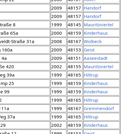
2009
48157
Handorf
2009
48157
Handorf
traße 8
1999
48145
Mauritzviertel
raße 65a
2000
48159
Kinderhaus
veldt-Straße 31a
2008
48167
Wolbeck
 160a
2009
48153
Geist
 4a
2009
48151
Aaseestadt
ße 420
2002
48155
Mauritzviertel
Weg 39a
1999
48165
Hiltrup
amp 25
1999
48159
Kinderhaus
ße 99
1999
48159
Kinderhaus
2
1999
48165
Hiltrup
111a
1999
48167
Gremmendorf
Weg 37a
1999
48165
Hiltrup
 29
2002
48159
Kinderhaus
Straße 12
1999
48153
Geist