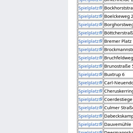
Spielplatz
Bockhorststr
Spielplatz
Boelckeweg 
Spielplatz
Borghorstwe
Spielplatz
Böttcherstra
Spielplatz
Bremer Platz
Spielplatz
Brockmannst
Spielplatz
Bruchfeldweg
Spielplatz
Brunostraße 
Spielplatz
Buxtrup 6
Spielplatz
Carl-Neuendo
Spielplatz
Cheruskerrin
Spielplatz
Coerdestiege
Spielplatz
Culmer Straß
Spielplatz
Dabeckskamp
Spielplatz
Dauvemühle 
Spielplatz
Deermannsk