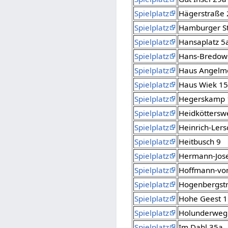
Spielplatz
Hägerstraße
Spielplatz
Hamburger S
Spielplatz
Hansaplatz 5
Spielplatz
Hans-Bredow
Spielplatz
Haus Angelm
Spielplatz
Haus Wiek 1
Spielplatz
Hegerskamp 
Spielplatz
Heidköttersw
Spielplatz
Heinrich-Ler
Spielplatz
Heitbusch 9
Spielplatz
Hermann-Jos
Spielplatz
Hoffmann-von
Spielplatz
Hogenbergst
Spielplatz
Hohe Geest 
Spielplatz
Holunderweg
Spielplatz
Im Dahl 35a