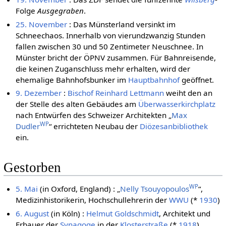
Folge
Ausgegraben
.
25. November
: Das Münsterland versinkt im
Schneechaos. Innerhalb von vierundzwanzig Stunden
fallen zwischen 30 und 50 Zentimeter Neuschnee. In
Münster bricht der ÖPNV zusammen. Für Bahnreisende,
die keinen Zuganschluss mehr erhalten, wird der
ehemalige Bahnhofsbunker im
Hauptbahnhof
geöffnet.
9. Dezember
:
Bischof
Reinhard Lettmann
weiht den an
der Stelle des alten Gebäudes am
Überwasserkirchplatz
nach Entwürfen des Schweizer Architekten „
Max
WP
Dudler
“ errichteten Neubau der
Diözesanbibliothek
ein.
Gestorben
WP
5. Mai
(in Oxford, England) : „
Nelly Tsouyopoulos
“,
Medizinhistorikerin, Hochschullehrerin der
WWU
(*
1930
)
6. August
(in Köln) :
Helmut Goldschmidt
, Architekt und
Erbauer der
Synagoge
in der
Klosterstraße
(*
1918
)