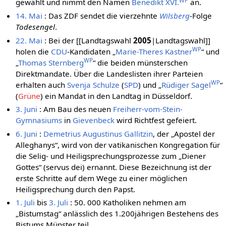
WP
gewählt und nimmt den Namen
Benedikt XVI.
an.
14. Mai
: Das ZDF sendet die vierzehnte
Wilsberg
-Folge
Todesengel
.
22. Mai
: Bei der [[Landtagswahl
2005
|Landtagswahl]]
WP
holen die
CDU
-Kandidaten „
Marie-Theres Kastner
“ und
WP
„
Thomas Sternberg
“ die beiden münsterschen
Direktmandate. Über die Landeslisten ihrer Parteien
WP
erhalten auch
Svenja Schulze
(
SPD
) und „
Rüdiger Sagel
“
(
Grüne
) ein Mandat in den Landtag in Düsseldorf.
3. Juni
: Am Bau des neuen
Freiherr-vom-Stein-
Gymnasiums
in
Gievenbeck
wird Richtfest gefeiert.
6. Juni
:
Demetrius Augustinus Gallitzin
, der „Apostel der
Alleghanys“, wird von der vatikanischen Kongregation für
die Selig- und Heiligsprechungsprozesse zum „Diener
Gottes“ (servus dei) ernannt. Diese Bezeichnung ist der
erste Schritte auf dem Wege zu einer möglichen
Heiligsprechung durch den Papst.
1. Juli
bis
3. Juli
: 50. 000 Katholiken nehmen am
„Bistumstag“ anlässlich des 1.200jährigen Bestehens des
Bistums Münster teil.