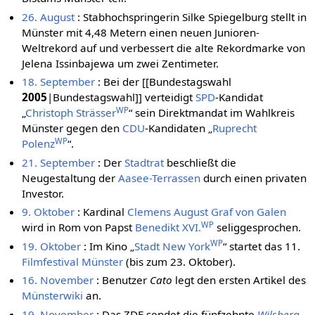
26. August
: Stabhochspringerin Silke Spiegelburg stellt in
Münster mit 4,48 Metern einen neuen Junioren-
Weltrekord auf und verbessert die alte Rekordmarke von
Jelena Issinbajewa um zwei Zentimeter.
18. September
: Bei der [[Bundestagswahl
2005
|Bundestagswahl]] verteidigt
SPD
-Kandidat
WP
„
Christoph Strässer
“ sein Direktmandat im Wahlkreis
Münster gegen den
CDU
-Kandidaten „
Ruprecht
WP
Polenz
“.
21. September
: Der
Stadtrat
beschließt die
Neugestaltung der
Aasee-Terrassen
durch einen privaten
Investor.
9. Oktober
: Kardinal
Clemens August Graf von Galen
WP
wird in Rom von Papst
Benedikt XVI.
seliggesprochen.
WP
19. Oktober
: Im Kino „
Stadt New York
“ startet das 11.
Filmfestival Münster
(bis zum 23. Oktober).
16. November
: Benutzer
Cato
legt den ersten Artikel des
Münsterwiki
an.
19. November
: Das ZDF sendet die fünfzehnte
Wilsberg
-