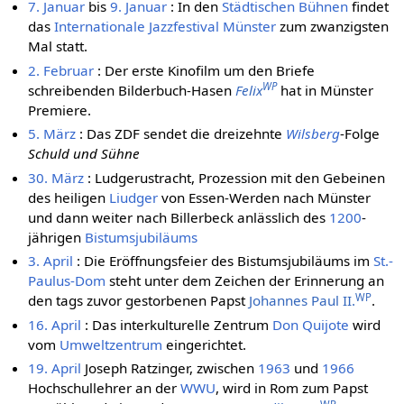
7. Januar
bis
9. Januar
: In den
Städtischen Bühnen
findet
das
Internationale Jazzfestival Münster
zum zwanzigsten
Mal statt.
2. Februar
: Der erste Kinofilm um den Briefe
WP
schreibenden Bilderbuch-Hasen
Felix
hat in Münster
Premiere.
5. März
: Das ZDF sendet die dreizehnte
Wilsberg
-Folge
Schuld und Sühne
30. März
: Ludgerustracht, Prozession mit den Gebeinen
des heiligen
Liudger
von Essen-Werden nach Münster
und dann weiter nach Billerbeck anlässlich des
1200
-
jährigen
Bistumsjubiläums
3. April
: Die Eröffnungsfeier des Bistumsjubiläums im
St.-
Paulus-Dom
steht unter dem Zeichen der Erinnerung an
WP
den tags zuvor gestorbenen Papst
Johannes Paul II.
.
16. April
: Das interkulturelle Zentrum
Don Quijote
wird
vom
Umweltzentrum
eingerichtet.
19. April
Joseph Ratzinger, zwischen
1963
und
1966
Hochschullehrer an der
WWU
, wird in Rom zum Papst