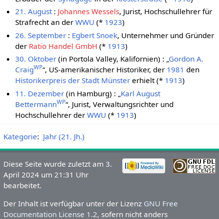
21. August
:
Johannes Wessels
, Jurist, Hochschullehrer für
Strafrecht an der
WWU
(*
1923
)
26. September
:
Egbert Snoek
, Unternehmer und Gründer
der
Ratio Handel GmbH
(*
1913
)
30. Oktober
(in Portola Valley, Kalifornien) : „
Gordon A.
WP
Craig
“, US-amerikanischer Historiker, der
1981
den
Historikerpreis der Stadt Münster
erhielt (*
1913
)
11. Dezember
(in Hamburg) : „
Karl August
WP
Bettermann
“, Jurist, Verwaltungsrichter und
Hochschullehrer der
WWU
(*
1913
)
Kategorie
:
Jahr (21. Jh.)
Diese Seite wurde zuletzt am 3.
April 2024 um 21:31 Uhr
bearbeitet.
Der Inhalt ist verfügbar unter der Lizenz
GNU Free
Documentation License 1.2
, sofern nicht anders