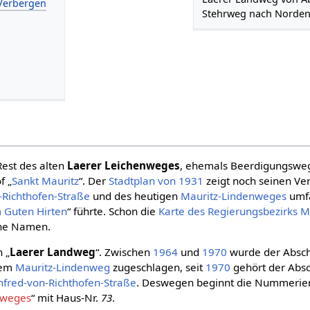
Stehrweg nach Norde
Rest des alten
Laerer Leichenweges
, ehemals Beerdigungsweg
f „
Sankt Mauritz
“. Der
Stadtplan von 1931
zeigt noch seinen Ver
Richthofen-Straße
und des heutigen
Mauritz-Lindenweges
umfa
 Guten Hirten
“ führte. Schon die
Karte des Regierungsbezirks 
hne Namen.
 „
Laerer Landweg
“. Zwischen
1964
und
1970
wurde der Abschn
dem
Mauritz-Lindenweg
zugeschlagen, seit
1970
gehört der Absc
fred-von-Richthofen-Straße
. Deswegen beginnt die Nummerie
dweges
“ mit Haus-Nr.
73
.