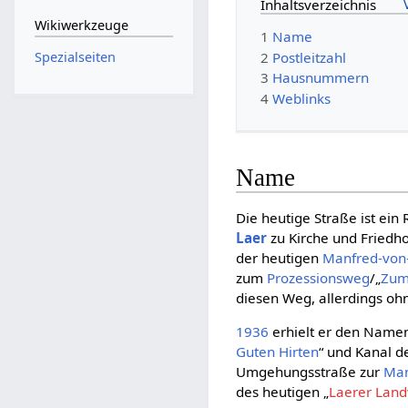
Inhaltsverzeichnis
Wikiwerkzeuge
1
Name
2
Postleitzahl
Spezialseiten
3
Hausnummern
4
Weblinks
Name
Die heutige Straße ist ein 
Laer
zu Kirche und Friedho
der heutigen
Manfred-von-
zum
Prozessionsweg
/„
Zum
diesen Weg, allerdings o
1936
erhielt er den Namen
Guten Hirten
“ und Kanal 
Umgehungsstraße zur
Man
des heutigen „
Laerer Lan