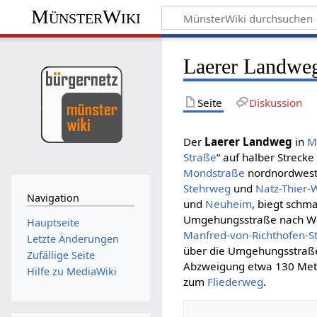
MünsterWiki
Laerer Landwe
Seite
Diskussion
Der
Laerer Landweg
in
M
Straße
“ auf halber Strec
Mondstraße
nordnordwestw
Stehrweg
und
Natz-Thier-
Navigation
und
Neuheim
, biegt schm
Umgehungsstraße nach We
Hauptseite
Manfred-von-Richthofen-S
Letzte Änderungen
über die Umgehungsstraße.
Zufällige Seite
Abzweigung etwa 130 Met
Hilfe zu MediaWiki
zum
Fliederweg
.