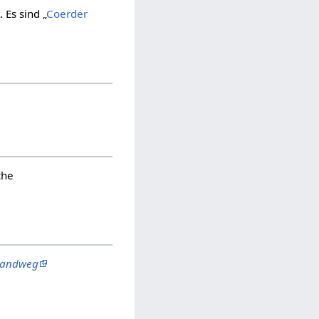
 Es sind „
Coerder
che
 Landweg