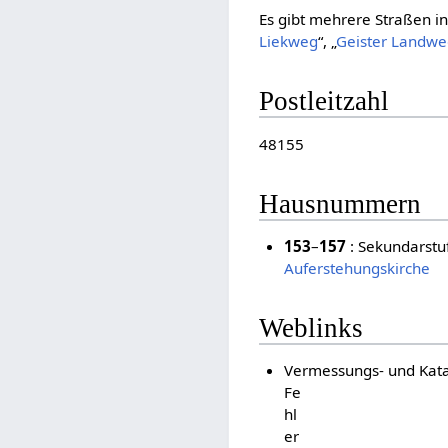
Es gibt mehrere Straßen in
Liekweg
“, „
Geister Landw
Postleitzahl
48155
Hausnummern
153
–
157
: Sekundarstu
Auferstehungskirche
Weblinks
Vermessungs- und Kata
Fe
hl
er