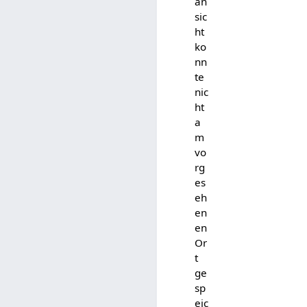
an
sic
ht
ko
nn
te
nic
ht
a
m
vo
rg
es
eh
en
en
Or
t
ge
sp
eic