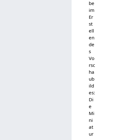
be
im
Er
st
ell
en
de
s
Vo
rsc
ha
ub
ild
es:
Di
e
Mi
ni
at
ur