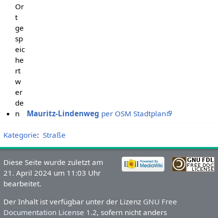
Or
t
ge
sp
eic
he
rt
w
er
de
n
Mauritz-Lindenweg
per OSM Stadtplan
Kategorie
:
Straße
Diese Seite wurde zuletzt am
21. April 2024 um 11:03 Uhr
bearbeitet.
Der Inhalt ist verfügbar unter der Lizenz
GNU Free
Documentation License 1.2
, sofern nicht anders