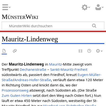
MünsterWiki
Mauritz-Lindenweg
Der
Mauritz-Lindenweg
in
Mauritz
-Mitte zweigt vom
Treffpunkt
Dechaneistraße
–
Sankt-Mauritz-Freiheit
südostwärts ab, passiert den Friedhof, kreuzt
Eugen-Müller-
Straße
/
Andreas-Hofer-Straße
, verläuft dann etwa 120 Meter
in Richtung Osten und knickt dann da, wo der
Prozessionsweg
abzweigt, nach Südosten ab. (Die Straße
Zum Guten Hirten
setzt dort den Weg nach Osten fort.) Nun
läuft er etwa 450 Meter nach Südosten, westseitig der St-
Mauritz-Friedhof, bis zur
Manfred-von-Richthofen-Straße