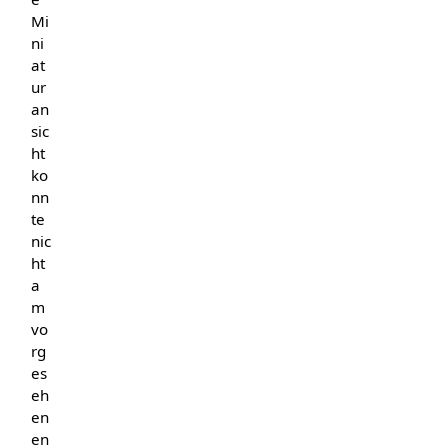
Mi
ni
at
ur
an
sic
ht
ko
nn
te
nic
ht
a
m
vo
rg
es
eh
en
en