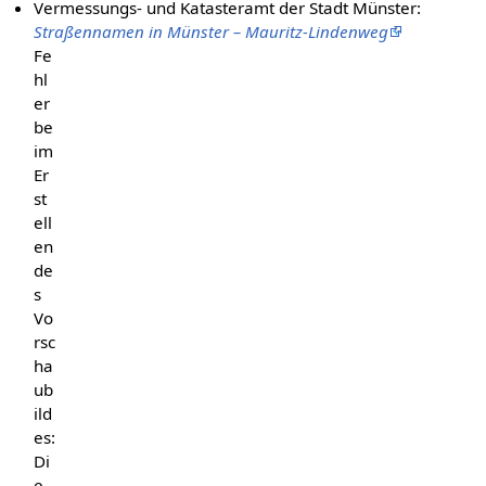
Vermessungs- und Katasteramt der Stadt Münster:
Straßennamen in Münster – Mauritz-Lindenweg
Fe
hl
er
be
im
Er
st
ell
en
de
s
Vo
rsc
ha
ub
ild
es:
Di
e